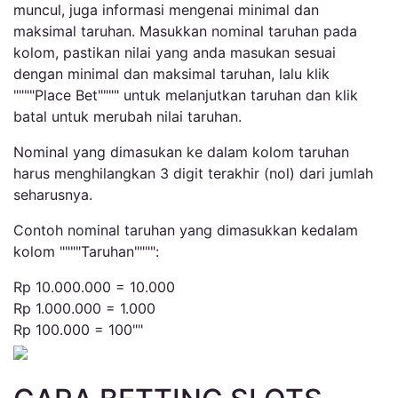
muncul, juga informasi mengenai minimal dan
maksimal taruhan. Masukkan nominal taruhan pada
kolom, pastikan nilai yang anda masukan sesuai
dengan minimal dan maksimal taruhan, lalu klik
""""Place Bet"""" untuk melanjutkan taruhan dan klik
batal untuk merubah nilai taruhan.
Nominal yang dimasukan ke dalam kolom taruhan
harus menghilangkan 3 digit terakhir (nol) dari jumlah
seharusnya.
Contoh nominal taruhan yang dimasukkan kedalam
kolom """"Taruhan"""":
Rp 10.000.000 = 10.000
Rp 1.000.000 = 1.000
Rp 100.000 = 100""