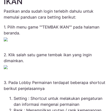
IKAN
Pastikan anda sudah login terlebih dahulu untuk
memulai panduan cara betting berikut:
1. Pilih menu game ""TEMBAK IKAN"" pada halaman
beranda.
2. Klik salah satu game tembak ikan yang ingin
dimainkan.
3. Pada Lobby Permainan terdapat beberapa shortcut
berikut penjelasannya
Setting : Shortcut untuk melakukan pengaturan
dan informasi mengenai permainan
Rank : Menampilkan urutan / rank kemenangan,