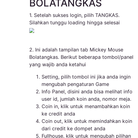
BOLATANGKAS
1. Setelah sukses login, pilih TANGKAS.
Silahkan tunggu loading hingga selesai
2. Ini adalah tampilan tab Mickey Mouse
Bolatangkas. Berikut beberapa tombol/panel
yang wajib anda ketahui
Setting, pilih tombol ini jika anda ingin
mengubah pengaturan Game
Info Panel, disini anda bisa melihat info
user id, jumlah koin anda, nomor meja.
Coin in, klik untuk menambahkan koin
ke credit anda
Coin out, klik untuk memindahkan koin
dari credit ke dompet anda
Fullhouse, klik untuk mengubah pilihan