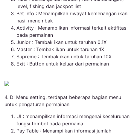
level, fishing dan jackpot list
Bet Info : Menampilkan riwayat kemenangan ikan
hasil menembak
Activity : Menampilkan informasi terkait aktifitas
pada permainan
Junior : Tembak ikan untuk taruhan 0.1X
Master : Tembak ikan untuk taruhan 1X
Supreme : Tembak ikan untuk taruhan 10X
Exit : Button untuk keluar dari permainan
4. Di Menu setting, terdapat beberapa bagian menu
untuk pengaturan permainan
UI : menampilkan informasi mengenai keseluruhan
fungsi tombol pada permaina
Pay Table : Menampilkan informasi jumlah