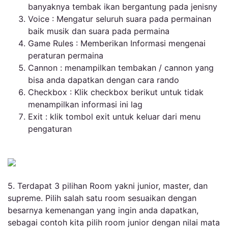
banyaknya tembak ikan bergantung pada jenisny
Voice : Mengatur seluruh suara pada permainan
baik musik dan suara pada permaina
Game Rules : Memberikan Informasi mengenai
peraturan permaina
Cannon : menampilkan tembakan / cannon yang
bisa anda dapatkan dengan cara rando
Checkbox : Klik checkbox berikut untuk tidak
menampilkan informasi ini lag
Exit : klik tombol exit untuk keluar dari menu
pengaturan
5. Terdapat 3 pilihan Room yakni junior, master, dan
supreme. Pilih salah satu room sesuaikan dengan
besarnya kemenangan yang ingin anda dapatkan,
sebagai contoh kita pilih room junior dengan nilai mata