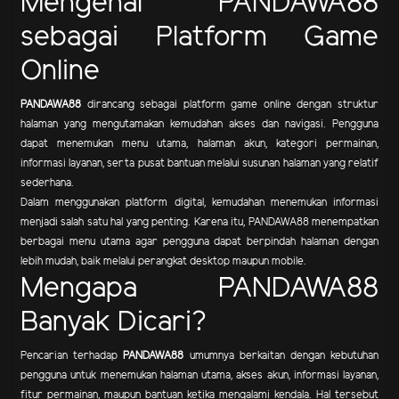
Mengenal PANDAWA88
sebagai Platform Game
Online
PANDAWA88
dirancang sebagai platform game online dengan struktur
halaman yang mengutamakan kemudahan akses dan navigasi. Pengguna
dapat menemukan menu utama, halaman akun, kategori permainan,
informasi layanan, serta pusat bantuan melalui susunan halaman yang relatif
sederhana.
Dalam menggunakan platform digital, kemudahan menemukan informasi
menjadi salah satu hal yang penting. Karena itu, PANDAWA88 menempatkan
berbagai menu utama agar pengguna dapat berpindah halaman dengan
lebih mudah, baik melalui perangkat desktop maupun mobile.
Mengapa PANDAWA88
Banyak Dicari?
Pencarian terhadap
PANDAWA88
umumnya berkaitan dengan kebutuhan
pengguna untuk menemukan halaman utama, akses akun, informasi layanan,
fitur permainan, maupun bantuan ketika mengalami kendala. Hal tersebut