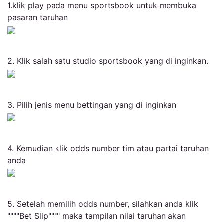
1.klik play pada menu sportsbook untuk membuka
pasaran taruhan
2. Klik salah satu studio sportsbook yang di inginkan.
3. Pilih jenis menu bettingan yang di inginkan
4. Kemudian klik odds number tim atau partai taruhan
anda
5. Setelah memilih odds number, silahkan anda klik
""""Bet Slip"""" maka tampilan nilai taruhan akan