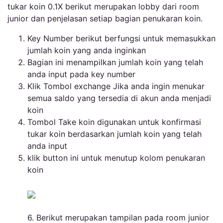
tukar koin 0.1X berikut merupakan lobby dari room
junior dan penjelasan setiap bagian penukaran koin.
Key Number berikut berfungsi untuk memasukkan
jumlah koin yang anda inginkan
Bagian ini menampilkan jumlah koin yang telah
anda input pada key number
Klik Tombol exchange Jika anda ingin menukar
semua saldo yang tersedia di akun anda menjadi
koin
Tombol Take koin digunakan untuk konfirmasi
tukar koin berdasarkan jumlah koin yang telah
anda input
klik button ini untuk menutup kolom penukaran
koin
6. Berikut merupakan tampilan pada room junior