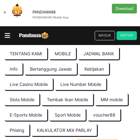
Download
×
PANDAWA88
PANDAWA88 Mobile App
MASUK
DAFTAR
TENTANG KAMI
MOBILE
JADWAL BANK
Info
Bertanggung Jawab
Kebijakan
Live Casino Mobile
Live Number Mobile
Slots Mobile
Tembak Ikan Mobile
MM mobile
E-Sports Mobile
Sport Mobile
voucher88
Phising
KALKULATOR MIX PARLAY