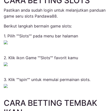
CARA BETTING SLOTS
Pastikan anda sudah login untuk melanjutkan panduan
game seru slots Pandawa88.
Berikut langkah bermain game slots:
1. Pilih ""Slots"" pada menu bar halaman
2. Klik ikon Game ""Slots"" favorit kamu
3. Klik ""spin"" untuk memulai permainan slots.
CARA BETTING TEMBAK